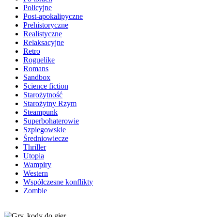
Policyjne
Post-apokalipyczne
Prehistoryczne
Realistyczne
Relaksacyjne
Retro
Roguelike
Romans
Sandbox
Science fiction
Starożytność
Starożytny Rzym
Steampunk
Superbohaterowie
Szpiegowskie
Średniowiecze
Thriller
Utopia
Wampiry
Western
Współczesne konflikty
Zombie