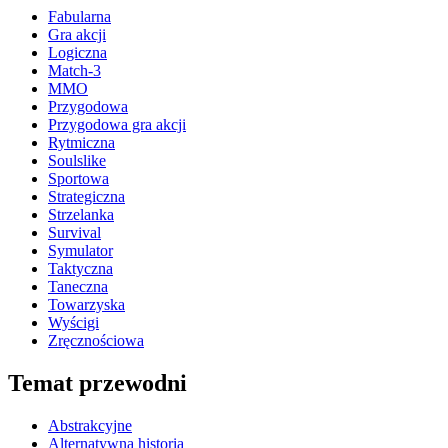
Fabularna
Gra akcji
Logiczna
Match-3
MMO
Przygodowa
Przygodowa gra akcji
Rytmiczna
Soulslike
Sportowa
Strategiczna
Strzelanka
Survival
Symulator
Taktyczna
Taneczna
Towarzyska
Wyścigi
Zręcznościowa
Temat przewodni
Abstrakcyjne
Alternatywna historia