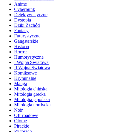
Anime
Cyberpunk
Detektywistyczne
Dystopia
Dziki Zachód
Fantasy
Futurystyczne
Gangsterskie
Historia
Horror
Humorystyczne
I Wojna Światowa
II Wojna Światowa
Komiksowe
Kryminalne
Manga
Mitologia chińska
Mitologia grecka
Mitologia japońska
Mitologia nordycka
Noir
Off-roadowe
Otome
Pirackie
Po torach