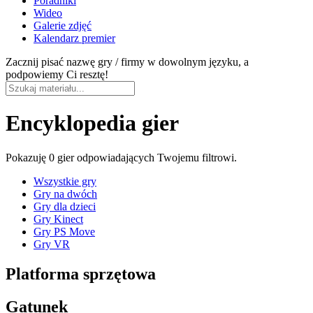
Poradniki
Wideo
Galerie zdjęć
Kalendarz premier
Zacznij pisać nazwę gry / firmy w dowolnym języku, a
podpowiemy Ci resztę!
Encyklopedia gier
Pokazuję
0 gier
odpowiadających Twojemu filtrowi.
Wszystkie gry
Gry na dwóch
Gry dla dzieci
Gry Kinect
Gry PS Move
Gry VR
Platforma sprzętowa
Gatunek