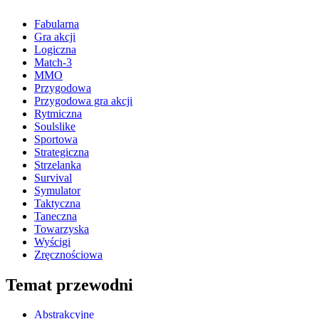
Fabularna
Gra akcji
Logiczna
Match-3
MMO
Przygodowa
Przygodowa gra akcji
Rytmiczna
Soulslike
Sportowa
Strategiczna
Strzelanka
Survival
Symulator
Taktyczna
Taneczna
Towarzyska
Wyścigi
Zręcznościowa
Temat przewodni
Abstrakcyjne