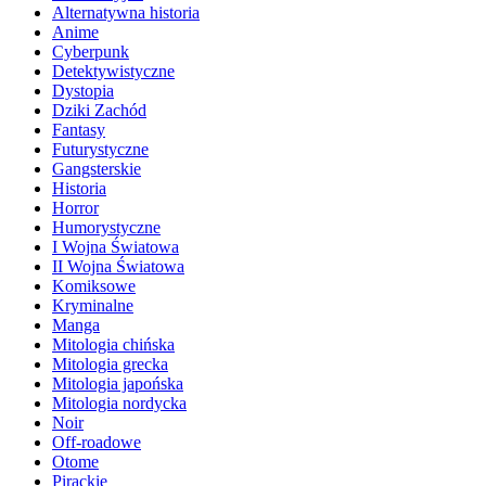
Alternatywna historia
Anime
Cyberpunk
Detektywistyczne
Dystopia
Dziki Zachód
Fantasy
Futurystyczne
Gangsterskie
Historia
Horror
Humorystyczne
I Wojna Światowa
II Wojna Światowa
Komiksowe
Kryminalne
Manga
Mitologia chińska
Mitologia grecka
Mitologia japońska
Mitologia nordycka
Noir
Off-roadowe
Otome
Pirackie