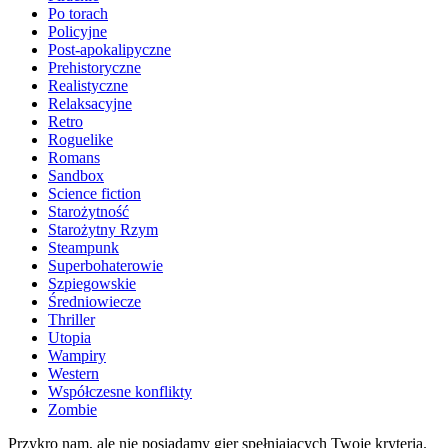
Po torach
Policyjne
Post-apokalipyczne
Prehistoryczne
Realistyczne
Relaksacyjne
Retro
Roguelike
Romans
Sandbox
Science fiction
Starożytność
Starożytny Rzym
Steampunk
Superbohaterowie
Szpiegowskie
Średniowiecze
Thriller
Utopia
Wampiry
Western
Współczesne konflikty
Zombie
Przykro nam, ale nie posiadamy gier spełniających Twoje kryteria.