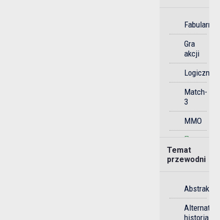
Fabularna
Gra
akcji
Logiczna
Match-
3
MMO
Przygodo
Temat
przewodni
Przygodo
gra
akcji
Abstrakcyj
Rytmiczna
Alternaty
historia