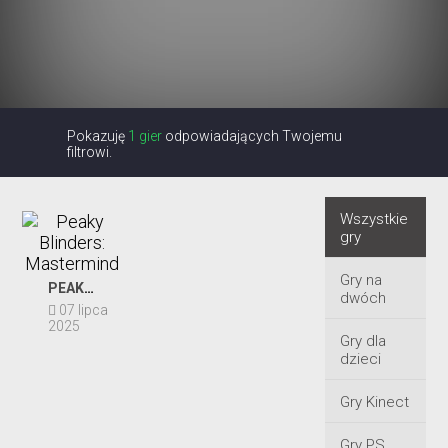
Pokazuję
1 gier
odpowiadających Twojemu
filtrowi.
Wszystkie
gry
Gry na
PEAKY BLINDERS: MASTERMIND
dwóch
07 lipca
2025
Gry dla
dzieci
Gry Kinect
Gry PS