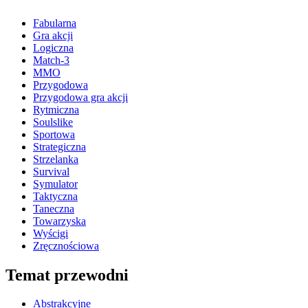
Fabularna
Gra akcji
Logiczna
Match-3
MMO
Przygodowa
Przygodowa gra akcji
Rytmiczna
Soulslike
Sportowa
Strategiczna
Strzelanka
Survival
Symulator
Taktyczna
Taneczna
Towarzyska
Wyścigi
Zręcznościowa
Temat przewodni
Abstrakcyjne