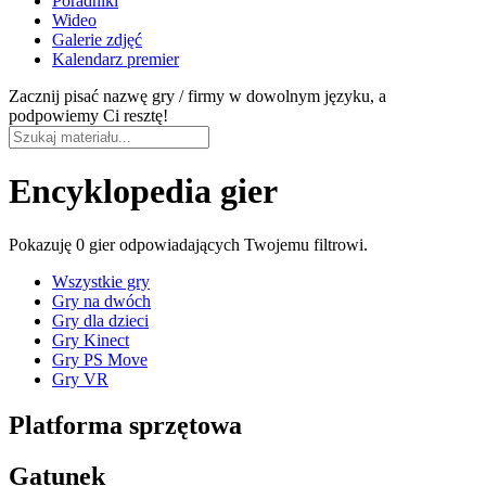
Poradniki
Wideo
Galerie zdjęć
Kalendarz premier
Zacznij pisać nazwę gry / firmy w dowolnym języku, a
podpowiemy Ci resztę!
Encyklopedia gier
Pokazuję
0 gier
odpowiadających Twojemu filtrowi.
Wszystkie gry
Gry na dwóch
Gry dla dzieci
Gry Kinect
Gry PS Move
Gry VR
Platforma sprzętowa
Gatunek