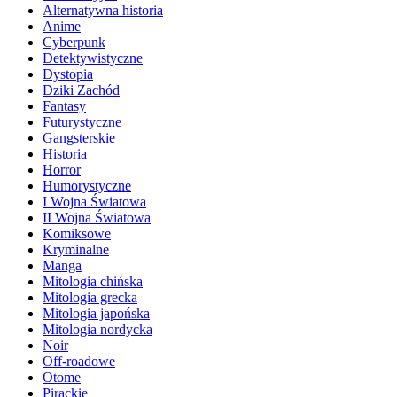
Alternatywna historia
Anime
Cyberpunk
Detektywistyczne
Dystopia
Dziki Zachód
Fantasy
Futurystyczne
Gangsterskie
Historia
Horror
Humorystyczne
I Wojna Światowa
II Wojna Światowa
Komiksowe
Kryminalne
Manga
Mitologia chińska
Mitologia grecka
Mitologia japońska
Mitologia nordycka
Noir
Off-roadowe
Otome
Pirackie