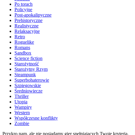
Po torach
Policyjne
Post-apokalipyczne
Prehistoryczne
Realistyczne
Relaksacyjne
Retro
Roguelike
Romans
Sandbox
Science fiction
Starożytność
Starożytny Rzym
Steampunk
Superbohaterowie
Szpiegowskie
Średniowiecze
Thriller
Utopia
Wampiry
Western
Współczesne konflikty
Zombie
Przykro nam, ale nie posiadamy gier spełniających Twoje kryteria.