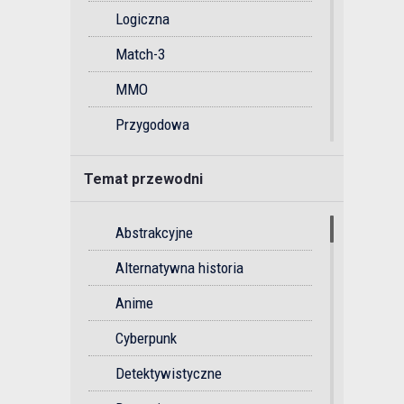
Logiczna
Match-3
MMO
Przygodowa
Przygodowa gra akcji
Temat przewodni
Rytmiczna
Soulslike
Abstrakcyjne
Sportowa
Alternatywna historia
Strategiczna
Anime
Strzelanka
Cyberpunk
Survival
Detektywistyczne