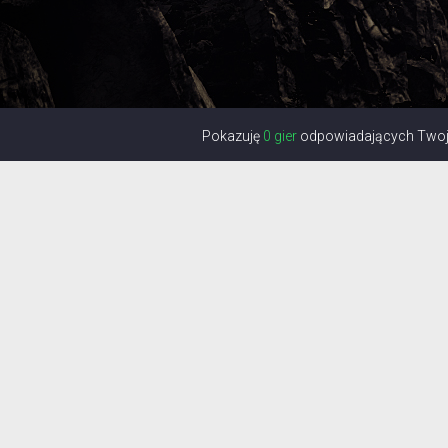
Pokazuję
0 gier
odpowiadających Twoje