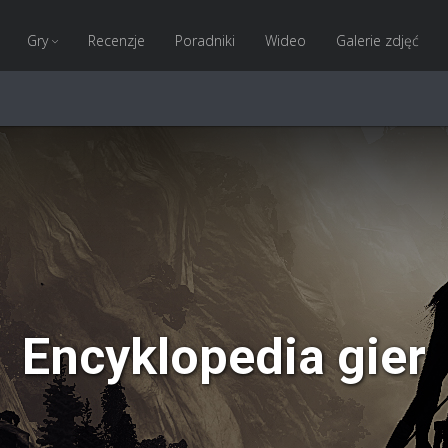
Gry
Recenzje
Poradniki
Wideo
Galerie zdjęć
Encyklopedia gier