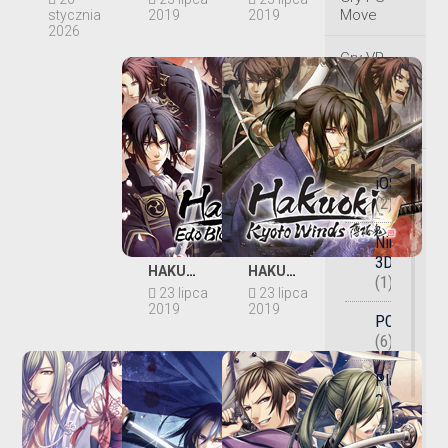
Move
stycznia
2019
2019
2026
Gry VR
Platforma
sprzętowa
iOS
(2)
Nintendo
3DS
HAKUOKI: EDO BLOSSOMS
HAKUOKI: KYOTO WINDS
(1)
23 lipca
23 lipca
2019
2019
PC
(6)
PlayStatio
2
(1)
Gatunek