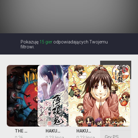
Pokazuję
15 gier
odpowiadających Twojemu
filtrowi.
Wszystkie
gry
Gry na
dwóch
Gry dla
dzieci
Gry Kinect
THE MIDNIGHT WALK
HAKUOKI: SHINKAI - FUUKADEN
HAKUOUKI: YUUGIROKU - TAISHI-TACHI NO DAIENKAI
Gry PS
26
23 lipca
23 lipca