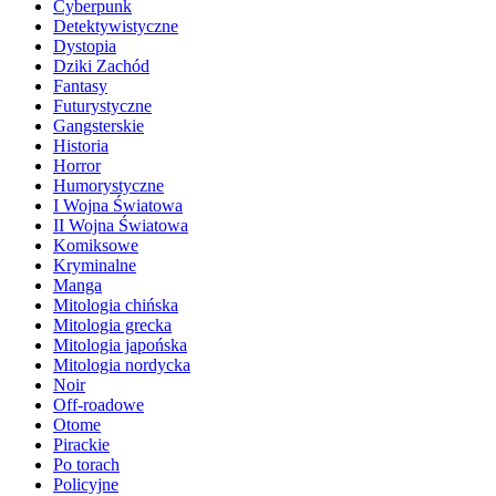
Cyberpunk
Detektywistyczne
Dystopia
Dziki Zachód
Fantasy
Futurystyczne
Gangsterskie
Historia
Horror
Humorystyczne
I Wojna Światowa
II Wojna Światowa
Komiksowe
Kryminalne
Manga
Mitologia chińska
Mitologia grecka
Mitologia japońska
Mitologia nordycka
Noir
Off-roadowe
Otome
Pirackie
Po torach
Policyjne