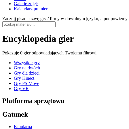
Galerie zdjęć
Kalendarz premier
Zacznij pisać nazwę gry / firmy w dowolnym języku, a podpowiemy C
Encyklopedia gier
Pokazuję
0 gier
odpowiadających Twojemu filtrowi.
Wszystkie gry
Gry na dwóch
Gry dla dzieci
Gry Kinect
Gry PS Move
Gry VR
Platforma sprzętowa
Gatunek
Fabularna