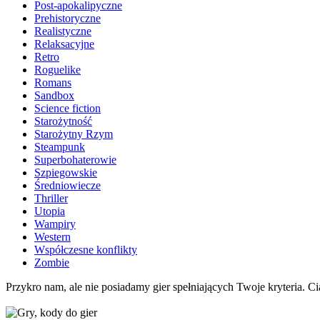
Post-apokalipyczne
Prehistoryczne
Realistyczne
Relaksacyjne
Retro
Roguelike
Romans
Sandbox
Science fiction
Starożytność
Starożytny Rzym
Steampunk
Superbohaterowie
Szpiegowskie
Średniowiecze
Thriller
Utopia
Wampiry
Western
Współczesne konflikty
Zombie
Przykro nam, ale nie posiadamy gier spełniających Twoje kryteria. Cią