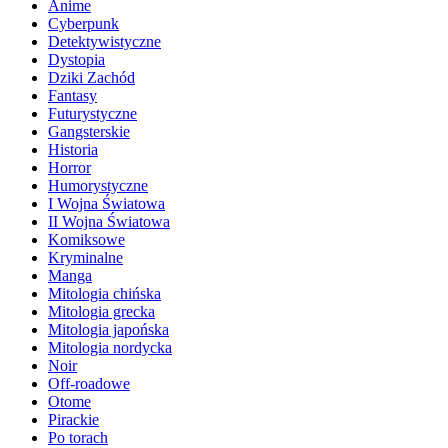
Anime
Cyberpunk
Detektywistyczne
Dystopia
Dziki Zachód
Fantasy
Futurystyczne
Gangsterskie
Historia
Horror
Humorystyczne
I Wojna Światowa
II Wojna Światowa
Komiksowe
Kryminalne
Manga
Mitologia chińska
Mitologia grecka
Mitologia japońska
Mitologia nordycka
Noir
Off-roadowe
Otome
Pirackie
Po torach