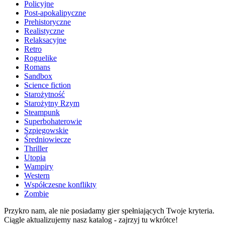
Policyjne
Post-apokalipyczne
Prehistoryczne
Realistyczne
Relaksacyjne
Retro
Roguelike
Romans
Sandbox
Science fiction
Starożytność
Starożytny Rzym
Steampunk
Superbohaterowie
Szpiegowskie
Średniowiecze
Thriller
Utopia
Wampiry
Western
Współczesne konflikty
Zombie
Przykro nam, ale nie posiadamy gier spełniających Twoje kryteria.
Ciągle aktualizujemy nasz katalog - zajrzyj tu wkrótce!