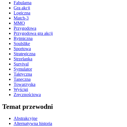
Fabularna
Gra akcji
Logiczna
Match-3
MMO
Przygodowa
Przygodowa gra akcji
Rytmiczna
Soulslike
Sportowa
Strategiczna
Strzelanka
Survival
Symulator
Taktyczna
Taneczna
Towarzyska
Wyścigi
Zręcznościowa
Temat przewodni
Abstrakcyjne
Alternatywna historia