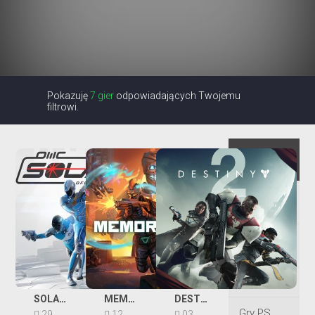
Pokazuję
7 gier
odpowiadających Twojemu
filtrowi.
Wszystkie
gry
Gry na
dwóch
Gry dla
dzieci
Gry Kinect
SOLARIS: OFFWORLD COMBAT
MEMORY LOST
DESTINY 2
Gry PS
29
12
03