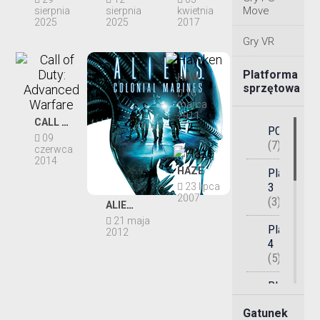
Move
sierpnia
sierpnia
kwietnia
2025
2025
2017
Gry VR
Platforma
HAWKEN
sprzętowa
10
marca
2011
CALL OF DUTY: ADVANCED WARFARE
PC
09
(7)
czerwca
2014
HAZE
PlayStatio
3
23 lipca
2007
(3)
ALIENS: COLONIAL MARINES
21 maja
PlayStatio
2012
4
(5)
PlayStatio
5
Gatunek
(1)