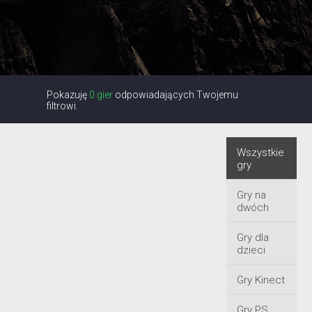
Pokazuję
0 gier
odpowiadających Twojemu
filtrowi.
Wszystkie
gry
Gry na
dwóch
Gry dla
dzieci
Gry Kinect
Gry PS