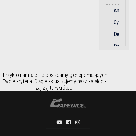
Soulslike
Anime
Sportowa
Cyberpunk
Strategicz
Detektywi
Strzelanka
Dystopia
Survival
Dziki
Symulator
Zachód
Taktyczna
Przykro nam, ale nie posiadamy gier spełniających
Fantasy
Twoje kryteria. Ciągle aktualizujemy nasz katalog -
Taneczna
zajrzyj tu wkrótce!
Futurystyc
Towarzysk
Gangstersk
Wyścigi
Historia
Zręcznośc
Horror
Humorysty