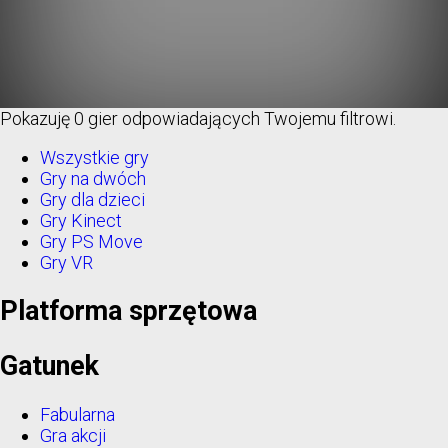
Pokazuję
0 gier
odpowiadających Twojemu filtrowi.
Wszystkie gry
Gry na dwóch
Gry dla dzieci
Gry Kinect
Gry PS Move
Gry VR
Platforma sprzętowa
Gatunek
Fabularna
Gra akcji