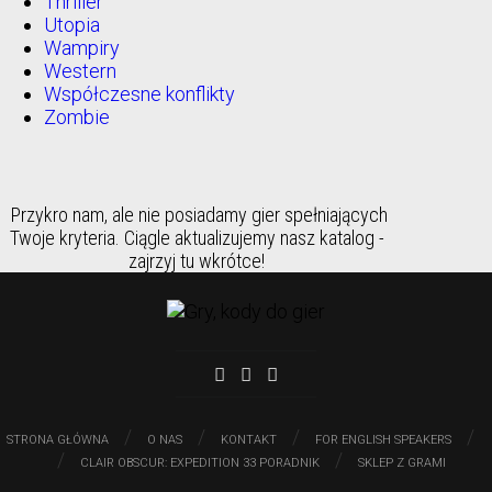
Thriller
Utopia
Wampiry
Western
Współczesne konflikty
Zombie
Przykro nam, ale nie posiadamy gier spełniających
Twoje kryteria. Ciągle aktualizujemy nasz katalog -
zajrzyj tu wkrótce!
/
/
/
/
STRONA GŁÓWNA
O NAS
KONTAKT
FOR ENGLISH SPEAKERS
/
/
CLAIR OBSCUR: EXPEDITION 33 PORADNIK
SKLEP Z GRAMI