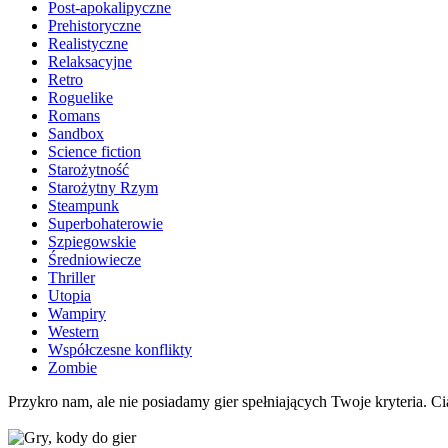
Post-apokalipyczne
Prehistoryczne
Realistyczne
Relaksacyjne
Retro
Roguelike
Romans
Sandbox
Science fiction
Starożytność
Starożytny Rzym
Steampunk
Superbohaterowie
Szpiegowskie
Średniowiecze
Thriller
Utopia
Wampiry
Western
Współczesne konflikty
Zombie
Przykro nam, ale nie posiadamy gier spełniających Twoje kryteria. Cią