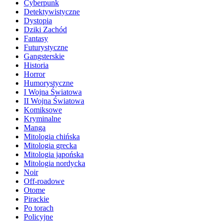
Cyberpunk
Detektywistyczne
Dystopia
Dziki Zachód
Fantasy
Futurystyczne
Gangsterskie
Historia
Horror
Humorystyczne
I Wojna Światowa
II Wojna Światowa
Komiksowe
Kryminalne
Manga
Mitologia chińska
Mitologia grecka
Mitologia japońska
Mitologia nordycka
Noir
Off-roadowe
Otome
Pirackie
Po torach
Policyjne