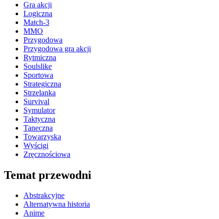
Gra akcji
Logiczna
Match-3
MMO
Przygodowa
Przygodowa gra akcji
Rytmiczna
Soulslike
Sportowa
Strategiczna
Strzelanka
Survival
Symulator
Taktyczna
Taneczna
Towarzyska
Wyścigi
Zręcznościowa
Temat przewodni
Abstrakcyjne
Alternatywna historia
Anime