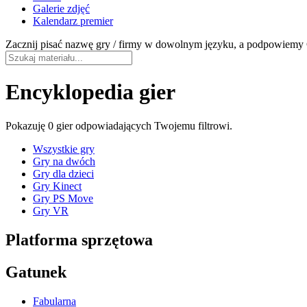
Galerie zdjęć
Kalendarz premier
Zacznij pisać nazwę gry / firmy w dowolnym języku, a podpowiemy C
Encyklopedia gier
Pokazuję
0 gier
odpowiadających Twojemu filtrowi.
Wszystkie gry
Gry na dwóch
Gry dla dzieci
Gry Kinect
Gry PS Move
Gry VR
Platforma sprzętowa
Gatunek
Fabularna