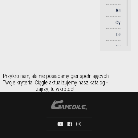
Anime
Sportowa
Cyberpunk
Strategicz
Detektywi
Strzelanka
Dystopia
Survival
Dziki
Symulator
Zachód
Taktyczna
Przykro nam, ale nie posiadamy gier spełniających
Fantasy
Twoje kryteria. Ciągle aktualizujemy nasz katalog -
Taneczna
zajrzyj tu wkrótce!
Futurystyc
Towarzysk
Gangstersk
Wyścigi
Historia
Zręcznośc
Horror
Humorysty