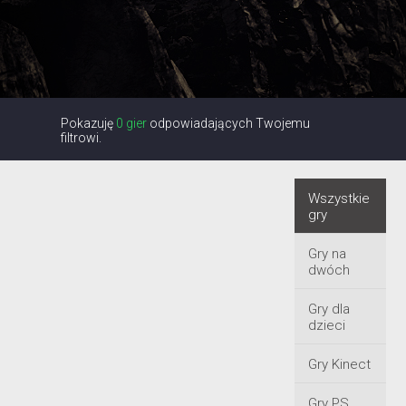
Pokazuję
0 gier
odpowiadających Twojemu
filtrowi.
Wszystkie
gry
Gry na
dwóch
Gry dla
dzieci
Gry Kinect
Gry PS