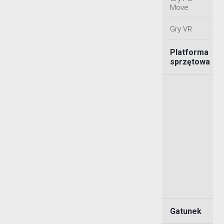
Mitologia
Move
grecka
Gry VR
Mitologia
japońska
Platforma
Mitologia
sprzętowa
nordycka
Noir
Off-
roadowe
Otome
Pirackie
Po
torach
Policyjne
Gatunek