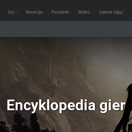
Gry
Recenzje
Poradniki
Wideo
Galerie zdjęć
Encyklopedia gier