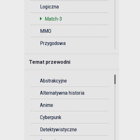
Logiczna
Match-3
MMO
Przygodowa
Przygodowa gra akcji
Temat przewodni
Rytmiczna
Soulslike
Abstrakcyjne
Sportowa
Alternatywna historia
Strategiczna
Anime
Strzelanka
Cyberpunk
Survival
Detektywistyczne