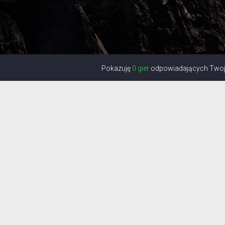
Pokazuję
0 gier
odpowiadających Twoje