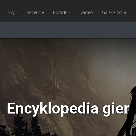
Gry
Recenzje
Poradniki
Wideo
Galerie zdjęć
Encyklopedia gier