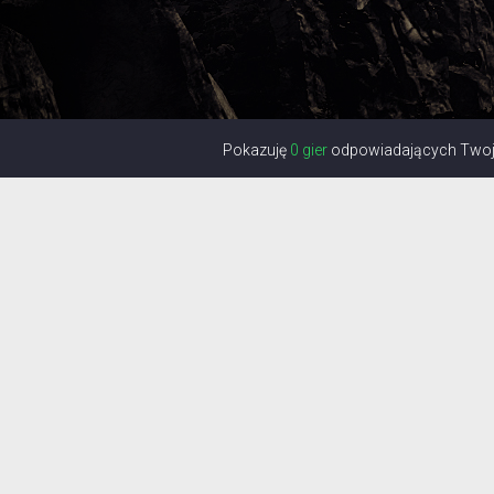
Pokazuję
0 gier
odpowiadających Twoje