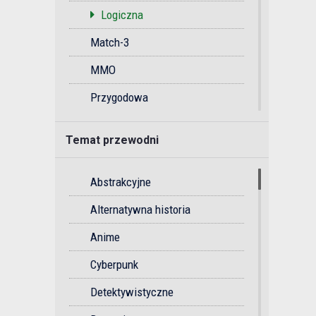
Logiczna
Match-3
MMO
Przygodowa
Przygodowa gra akcji
Temat przewodni
Rytmiczna
Soulslike
Abstrakcyjne
Sportowa
Alternatywna historia
Strategiczna
Anime
Strzelanka
Cyberpunk
Survival
Detektywistyczne