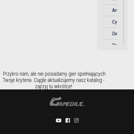
Sportowa
Anime
Strategicz
Cyberpunk
Strzelanka
Detektywi
Survival
Dystopia
Dziki
Symulator
Zachód
Taktyczna
Przykro nam, ale nie posiadamy gier spełniających
Fantasy
Twoje kryteria. Ciągle aktualizujemy nasz katalog -
Taneczna
zajrzyj tu wkrótce!
Futurystyc
Towarzysk
Gangstersk
Wyścigi
Historia
Zręcznośc
Horror
Humorysty