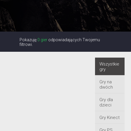
Pokazuję
0 gier
odpowiadających Twojemu
filtrowi.
Wszystkie
gry
Gry na
dwóch
Gry dla
dzieci
Gry Kinect
Gry PS