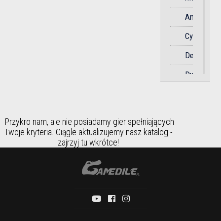
Soulslike
Anime
Sportowa
Cyberpunk
Strategicz
Detektywi
Strzelanka
Dystopia
Survival
Dziki
Symulator
Zachód
Taktyczna
Przykro nam, ale nie posiadamy gier spełniających
Fantasy
Twoje kryteria. Ciągle aktualizujemy nasz katalog -
Taneczna
zajrzyj tu wkrótce!
Futurystyc
Towarzysk
Gangstersk
Wyścigi
Historia
Zręcznośc
Horror
Humorysty