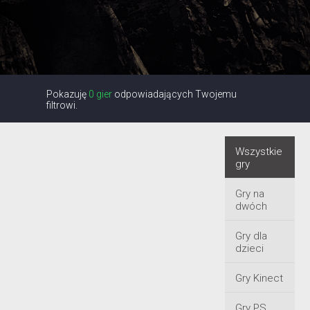
Pokazuję
0 gier
odpowiadających Twojemu
filtrowi.
Wszystkie
gry
Gry na
dwóch
Gry dla
dzieci
Gry Kinect
Gry PS