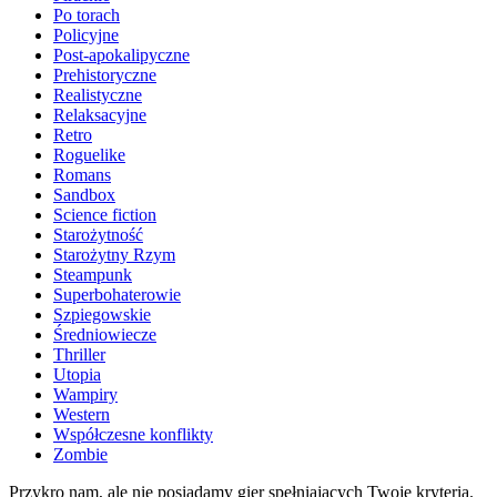
Po torach
Policyjne
Post-apokalipyczne
Prehistoryczne
Realistyczne
Relaksacyjne
Retro
Roguelike
Romans
Sandbox
Science fiction
Starożytność
Starożytny Rzym
Steampunk
Superbohaterowie
Szpiegowskie
Średniowiecze
Thriller
Utopia
Wampiry
Western
Współczesne konflikty
Zombie
Przykro nam, ale nie posiadamy gier spełniających Twoje kryteria.