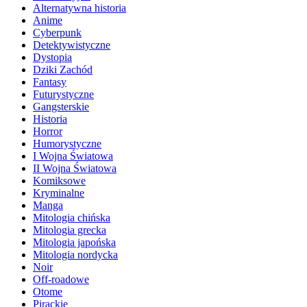
Alternatywna historia
Anime
Cyberpunk
Detektywistyczne
Dystopia
Dziki Zachód
Fantasy
Futurystyczne
Gangsterskie
Historia
Horror
Humorystyczne
I Wojna Światowa
II Wojna Światowa
Komiksowe
Kryminalne
Manga
Mitologia chińska
Mitologia grecka
Mitologia japońska
Mitologia nordycka
Noir
Off-roadowe
Otome
Pirackie