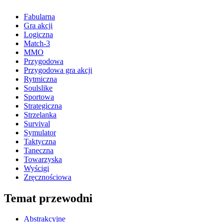
Fabularna
Gra akcji
Logiczna
Match-3
MMO
Przygodowa
Przygodowa gra akcji
Rytmiczna
Soulslike
Sportowa
Strategiczna
Strzelanka
Survival
Symulator
Taktyczna
Taneczna
Towarzyska
Wyścigi
Zręcznościowa
Temat przewodni
Abstrakcyjne