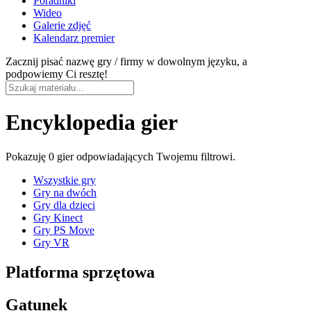
Poradniki
Wideo
Galerie zdjęć
Kalendarz premier
Zacznij pisać nazwę gry / firmy w dowolnym języku, a
podpowiemy Ci resztę!
Encyklopedia gier
Pokazuję
0 gier
odpowiadających Twojemu filtrowi.
Wszystkie gry
Gry na dwóch
Gry dla dzieci
Gry Kinect
Gry PS Move
Gry VR
Platforma sprzętowa
Gatunek