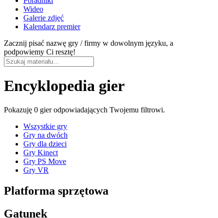
Poradniki
Wideo
Galerie zdjęć
Kalendarz premier
Zacznij pisać nazwę gry / firmy w dowolnym języku, a
podpowiemy Ci resztę!
Encyklopedia gier
Pokazuję
0 gier
odpowiadających Twojemu filtrowi.
Wszystkie gry
Gry na dwóch
Gry dla dzieci
Gry Kinect
Gry PS Move
Gry VR
Platforma sprzętowa
Gatunek