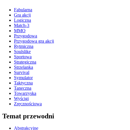
Fabularna
Gra akcji
Logiczna
Match-3
MMO
Przygodowa
Przygodowa gra akcji
Rytmiczna
Soulslike
Sportowa
Strategiczna
Strzelanka
Survival
Symulator
Taktyczna
Taneczna
Towarzyska
Wyścigi
Zręcznościowa
Temat przewodni
Abstrakcyjne