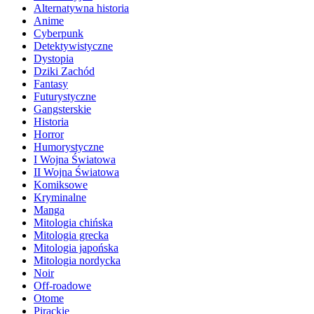
Alternatywna historia
Anime
Cyberpunk
Detektywistyczne
Dystopia
Dziki Zachód
Fantasy
Futurystyczne
Gangsterskie
Historia
Horror
Humorystyczne
I Wojna Światowa
II Wojna Światowa
Komiksowe
Kryminalne
Manga
Mitologia chińska
Mitologia grecka
Mitologia japońska
Mitologia nordycka
Noir
Off-roadowe
Otome
Pirackie