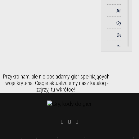
Soulslike
Anime
Sportowa
Cyberpunk
Strategicz
Detektywi
Strzelanka
Dystopia
Survival
Dziki
Symulator
Zachód
Taktyczna
Przykro nam, ale nie posiadamy gier spełniających
Fantasy
Twoje kryteria. Ciągle aktualizujemy nasz katalog -
Taneczna
zajrzyj tu wkrótce!
Futurystyc
Towarzysk
Gangstersk
Wyścigi
Historia
Zręcznośc
Horror
Humorysty