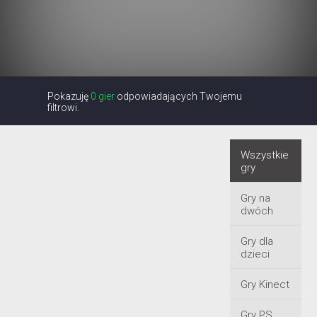
Pokazuję
0 gier
odpowiadających Twojemu
filtrowi.
Wszystkie
gry
Gry na
dwóch
Gry dla
dzieci
Gry Kinect
Gry PS