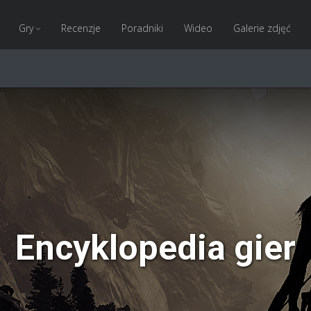
Gry
Recenzje
Poradniki
Wideo
Galerie zdjęć
Encyklopedia gier