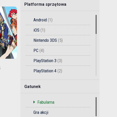
Platforma sprzętowa
Android
(1)
iOS
(1)
Nintendo 3DS
(5)
PC
(4)
PlayStation 3
(3)
5
PlayStation 4
(2)
PlayStation Vita
(2)
Gatunek
Wii
(1)
Xbox One
(1)
Fabularna
Gameboy
(1)
Gra akcji