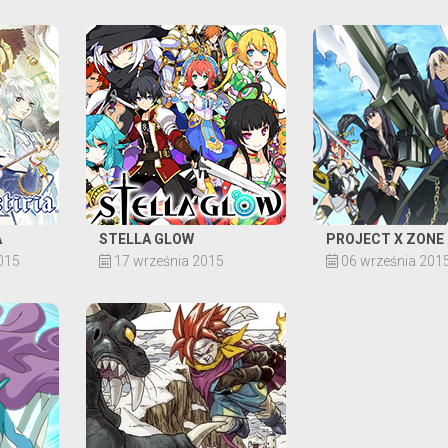
A
STELLA GLOW
PROJECT X ZONE
015
17 września 2015
06 września 201