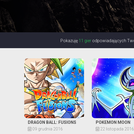
Pokazuję
11 gier
odpowiadających Twoj
DRAGON BALL: FUSIONS
POKEMON MOON
09 grudnia 2016
22 listopada 2016