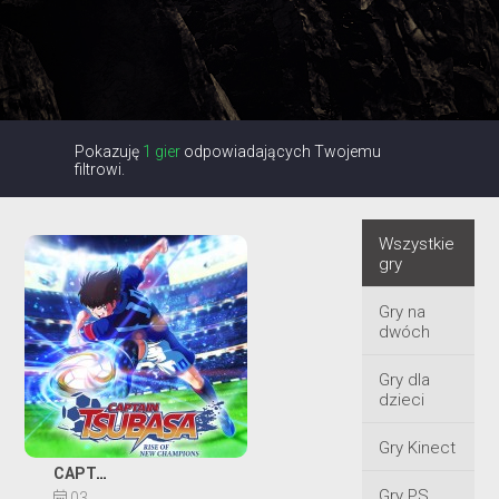
Pokazuję
1 gier
odpowiadających Twojemu
filtrowi.
Wszystkie
gry
Gry na
dwóch
Gry dla
dzieci
Gry Kinect
CAPTAIN TSUBASA: RISE OF NEW CHAMPIONS
Gry PS
03