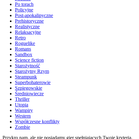
Po torach
Policyjne
Post-apokalipyczne
Prehistoryczne
Realistyczne
Relaksacyjne
Retro
Roguelike
Romans
Sandbox
Science fiction
Starożytność
Starożytny Rzym
Steampunk
Superbohaterowie
Szpiegowskie
Średniowiecze
Thriller
Utopia
Wampiry
Western
Współczesne konflikty
Zombie
Przykro nam, ale nie posiadamy gier spełniających Twoje kryteria.