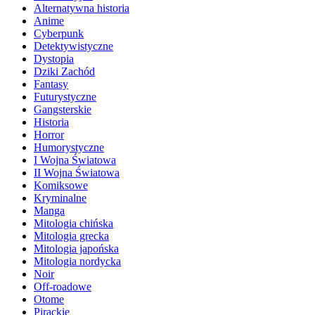
Alternatywna historia
Anime
Cyberpunk
Detektywistyczne
Dystopia
Dziki Zachód
Fantasy
Futurystyczne
Gangsterskie
Historia
Horror
Humorystyczne
I Wojna Światowa
II Wojna Światowa
Komiksowe
Kryminalne
Manga
Mitologia chińska
Mitologia grecka
Mitologia japońska
Mitologia nordycka
Noir
Off-roadowe
Otome
Pirackie