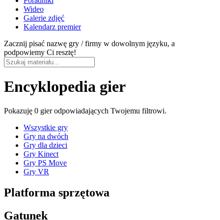
Poradniki
Wideo
Galerie zdjęć
Kalendarz premier
Zacznij pisać nazwę gry / firmy w dowolnym języku, a
podpowiemy Ci resztę!
Encyklopedia gier
Pokazuję
0 gier
odpowiadających Twojemu filtrowi.
Wszystkie gry
Gry na dwóch
Gry dla dzieci
Gry Kinect
Gry PS Move
Gry VR
Platforma sprzętowa
Gatunek