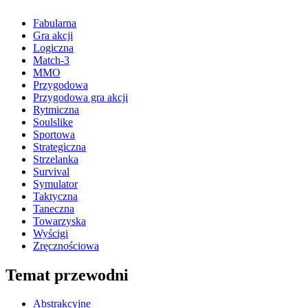
Fabularna
Gra akcji
Logiczna
Match-3
MMO
Przygodowa
Przygodowa gra akcji
Rytmiczna
Soulslike
Sportowa
Strategiczna
Strzelanka
Survival
Symulator
Taktyczna
Taneczna
Towarzyska
Wyścigi
Zręcznościowa
Temat przewodni
Abstrakcyjne