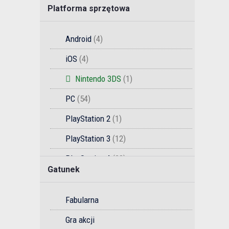
Platforma sprzętowa
Android
(4)
iOS
(4)
Nintendo 3DS
(1)
PC
(54)
PlayStation 2
(1)
PlayStation 3
(12)
PlayStation 4
(28)
Gatunek
PlayStation 5
(5)
PlayStation Vita
(3)
Fabularna
Switch
(16)
Gra akcji