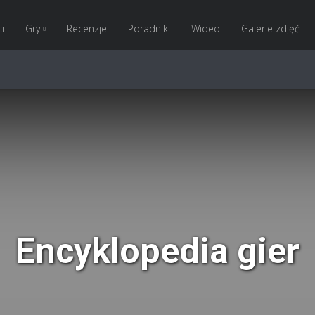
i
Gry
Recenzje
Poradniki
Wideo
Galerie zdjęć
Encyklopedia gier