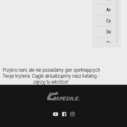
Soulslike
Anime
Sportowa
Cyberpunk
Strategicz
Detektywi
Strzelanka
Dystopia
Survival
Dziki
Symulator
Zachód
Taktyczna
Przykro nam, ale nie posiadamy gier spełniających
Fantasy
Twoje kryteria. Ciągle aktualizujemy nasz katalog -
Taneczna
zajrzyj tu wkrótce!
Futurystyc
Towarzysk
Gangstersk
Wyścigi
Historia
Zręcznośc
Horror
Humorysty