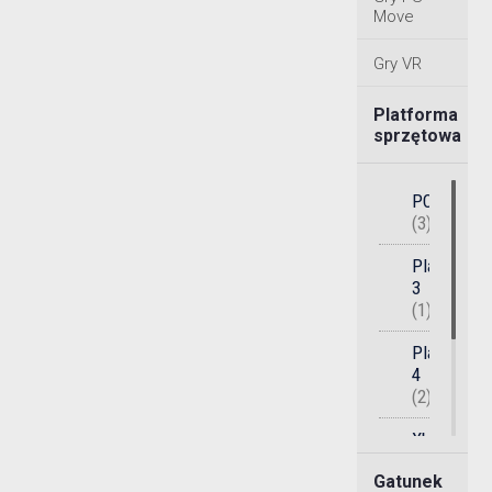
Move
Gry VR
Platforma
sprzętowa
PC
(3)
PlayStatio
3
(1)
PlayStatio
4
(2)
Xbox
360
Gatunek
(1)