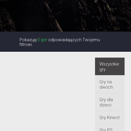
Pokazuję
0 gier
odpowiadających Twojemu
filtrowi.
Wszystkie
gry
Gry na
dwóch
Gry dla
dzieci
Gry Kinect
Gry PS