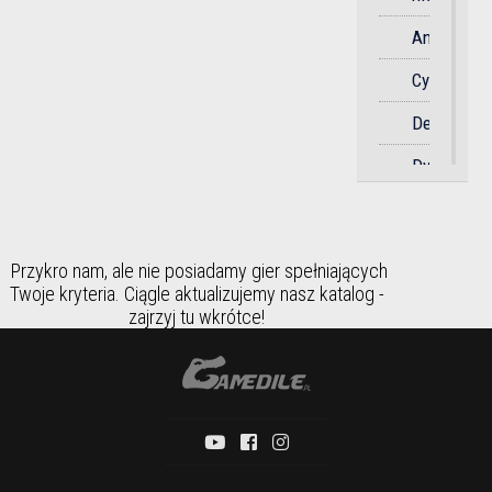
Sportowa
Anime
Strategicz
Cyberpunk
Strzelanka
Detektywi
Dystopia
Survival
Dziki
Symulator
Zachód
Taktyczna
Przykro nam, ale nie posiadamy gier spełniających
Fantasy
Twoje kryteria. Ciągle aktualizujemy nasz katalog -
Taneczna
zajrzyj tu wkrótce!
Futurystyc
Towarzysk
Gangstersk
Wyścigi
Historia
Zręcznośc
Horror
Humorysty