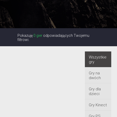
Pokazuję
0 gier
odpowiadających Twojemu
filtrowi.
Wszystkie
gry
Gry na
dwóch
Gry dla
dzieci
Gry Kinect
Gry PS