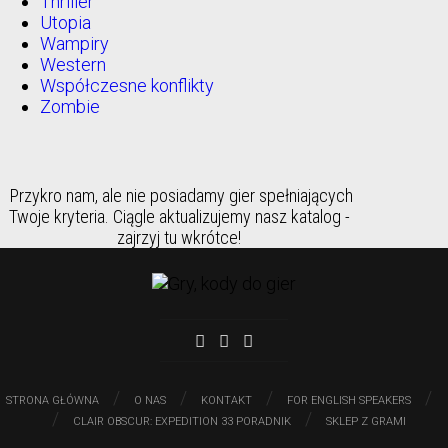
Thriller
Utopia
Wampiry
Western
Współczesne konflikty
Zombie
Przykro nam, ale nie posiadamy gier spełniających
Twoje kryteria. Ciągle aktualizujemy nasz katalog -
zajrzyj tu wkrótce!
/
/
/
/
STRONA GŁÓWNA
O NAS
KONTAKT
FOR ENGLISH SPEAKERS
/
/
CLAIR OBSCUR: EXPEDITION 33 PORADNIK
SKLEP Z GRAMI