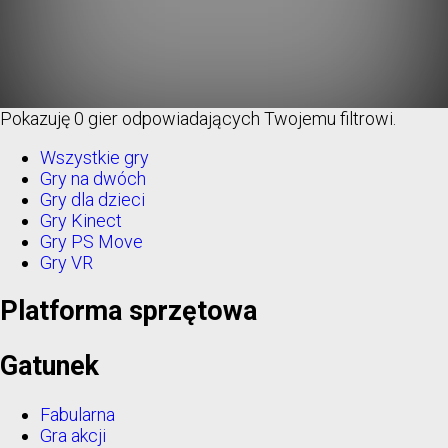
Pokazuję
0 gier
odpowiadających Twojemu filtrowi.
Wszystkie gry
Gry na dwóch
Gry dla dzieci
Gry Kinect
Gry PS Move
Gry VR
Platforma sprzętowa
Gatunek
Fabularna
Gra akcji