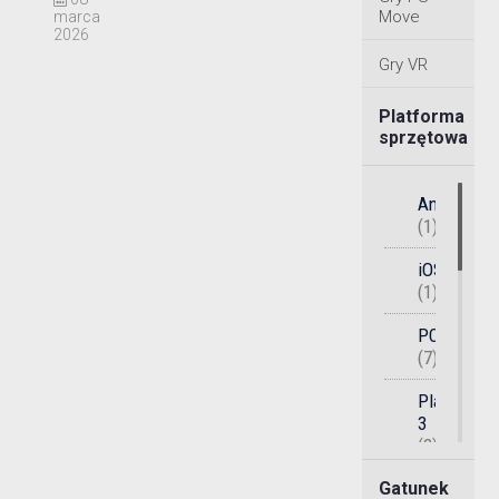
Move
marca
2026
Gry VR
Platforma
sprzętowa
Android
(1)
iOS
(1)
PC
(7)
PlayStatio
3
(2)
Gatunek
PlayStatio