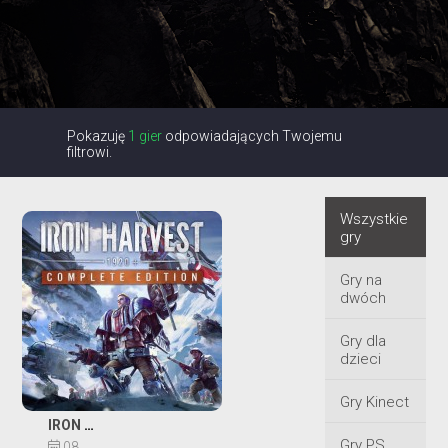
Pokazuję
1 gier
odpowiadających Twojemu
filtrowi.
Wszystkie
gry
Gry na
dwóch
Gry dla
dzieci
Gry Kinect
IRON HARVEST
Gry PS
08