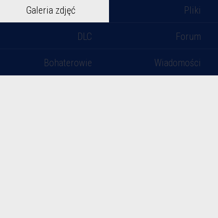
Galeria zdjęć
Pliki
DLC
Forum
Bohaterowie
Wiadomości