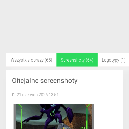
Wszystkie obrazy (65)
Screenshoty (64)
Logotypy (1)
Oficjalne screenshoty
21 czerwca 2026 13:51