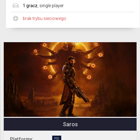
1 gracz
,
single player
brak trybu sieciowego
Saros
Platformy:
PS5