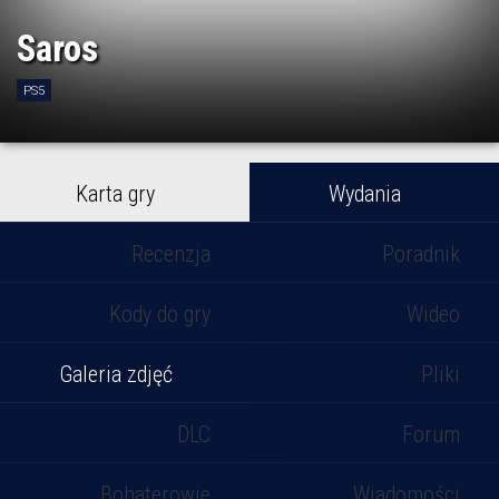
Saros
PS5
Karta gry
Wydania
Recenzja
Poradnik
Kody do gry
Wideo
Galeria zdjęć
Pliki
DLC
Forum
Bohaterowie
Wiadomości