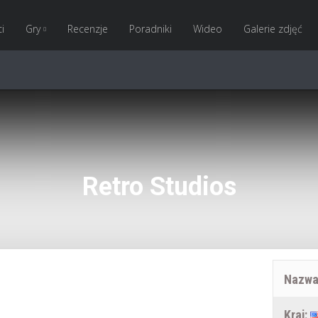
i
Gry
Recenzje
Poradniki
Wideo
Galerie zdjęć
Retro Studios
Nazwa 
Kraj: