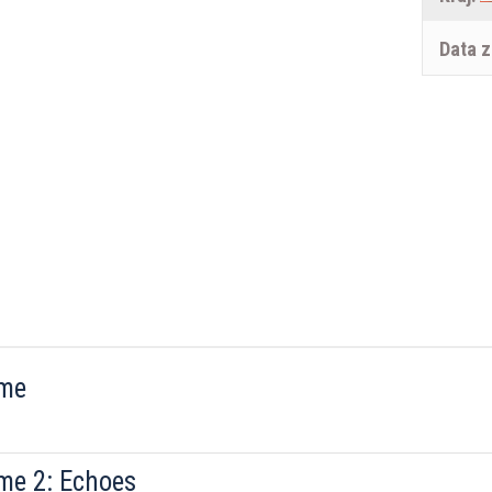
Data z
ime
me 2: Echoes