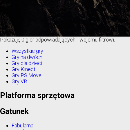
Pokazuję
0 gier
odpowiadających Twojemu filtrowi.
Wszystkie gry
Gry na dwóch
Gry dla dzieci
Gry Kinect
Gry PS Move
Gry VR
Platforma sprzętowa
Gatunek
Fabularna