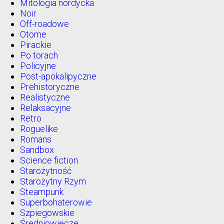
Mitologia nordycka
Noir
Off-roadowe
Otome
Pirackie
Po torach
Policyjne
Post-apokalipyczne
Prehistoryczne
Realistyczne
Relaksacyjne
Retro
Roguelike
Romans
Sandbox
Science fiction
Starożytność
Starożytny Rzym
Steampunk
Superbohaterowie
Szpiegowskie
Średniowiecze