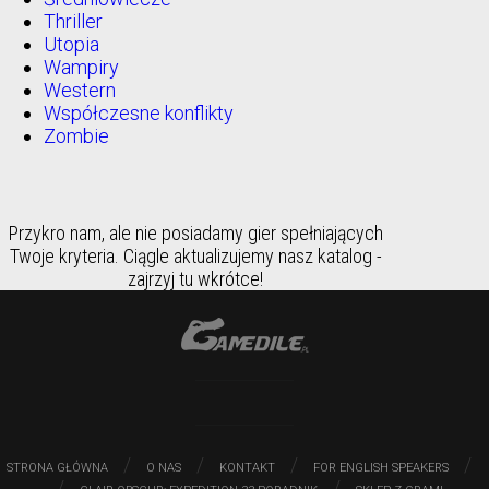
Thriller
Utopia
Wampiry
Western
Współczesne konflikty
Zombie
Przykro nam, ale nie posiadamy gier spełniających
Twoje kryteria. Ciągle aktualizujemy nasz katalog -
zajrzyj tu wkrótce!
/
/
/
/
STRONA GŁÓWNA
O NAS
KONTAKT
FOR ENGLISH SPEAKERS
/
/