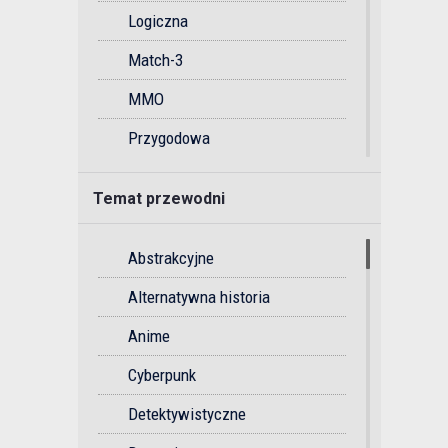
Logiczna
Match-3
MMO
Przygodowa
Przygodowa gra akcji
Temat przewodni
Rytmiczna
Soulslike
Abstrakcyjne
Sportowa
Alternatywna historia
Strategiczna
Anime
Strzelanka
Cyberpunk
Survival
Detektywistyczne