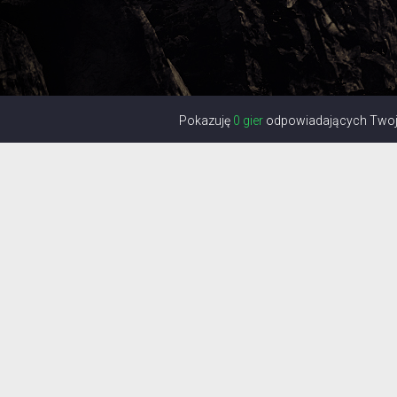
Pokazuję
0 gier
odpowiadających Twoje