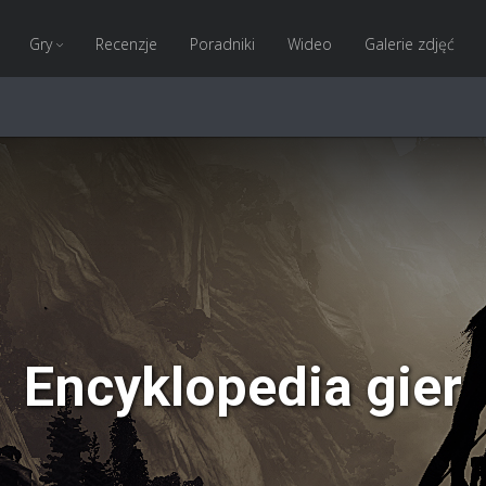
Gry
Recenzje
Poradniki
Wideo
Galerie zdjęć
Encyklopedia gier