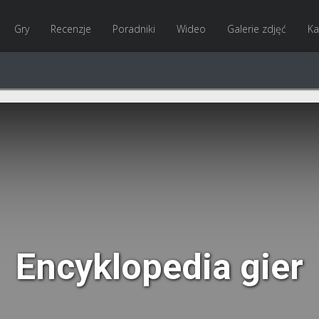
Gry
Recenzje
Poradniki
Wideo
Galerie zdjęć
Ka
Encyklopedia gier