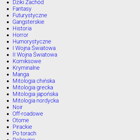
Dziki Zachód
Fantasy
Futurystyczne
Gangsterskie
Historia
Horror
Humorystyczne
I Wojna Światowa
II Wojna Światowa
Komiksowe
Kryminalne
Manga
Mitologia chińska
Mitologia grecka
Mitologia japońska
Mitologia nordycka
Noir
Off-roadowe
Otome
Pirackie
Po torach
Policyjne