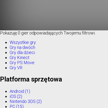
Pokazuję
0 gier
odpowiadających Twojemu filtrowi.
Wszystkie gry
Gry na dwóch
Gry dla dzieci
Gry Kinect
Gry PS Move
Gry VR
Platforma sprzętowa
Android
(1)
iOS
(2)
Nintendo 3DS
(2)
PC
(15)