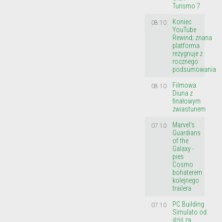
Turismo 7
Koniec
08.10
YouTube
Rewind; znana
platforma
rezygnuje z
rocznego
podsumowania
Filmowa
08.10
Diuna z
finałowym
zwiastunem
Marvel’s
07.10
Guardians
of the
Galaxy -
pies
Cosmo
bohaterem
kolejnego
trailera
PC Building
07.10
Simulato od
dziś za