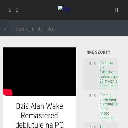
INNE SZORTY
Rainbow
18.10
Six:
Extraction
zadebiutuje
20 stycznia
2022 roku
Premiera
18.10
Elden Ring
Dziś Alan Wake
przesunięta
na 25
lutego
Remastered
2022 roku
debiutuje na PC
The
17.10