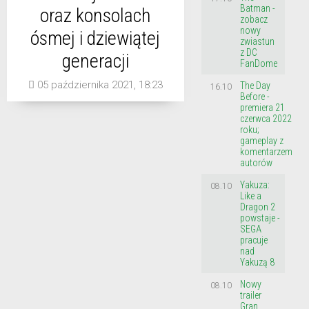
Batman -
oraz konsolach
zobacz
nowy
ósmej i dziewiątej
zwiastun
z DC
generacji
FanDome
05 października 2021, 18:23
The Day
16.10
Before -
premiera 21
czerwca 2022
roku;
gameplay z
komentarzem
autorów
Yakuza:
08.10
Like a
Dragon 2
powstaje -
SEGA
pracuje
nad
Yakuzą 8
Nowy
08.10
trailer
Gran