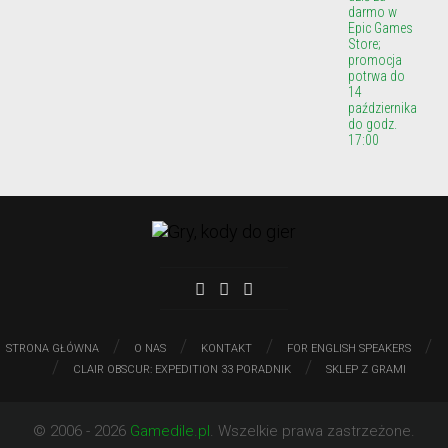
darmo w
Epic Games
Store;
promocja
potrwa do
14
października
do godz.
17:00
/
/
/
/
STRONA GŁÓWNA
O NAS
KONTAKT
FOR ENGLISH SPEAKERS
/
/
CLAIR OBSCUR: EXPEDITION 33 PORADNIK
SKLEP Z GRAMI
© 2006 - 2026
Gamedile.pl
. Wszelkie prawa zastrzeżone.