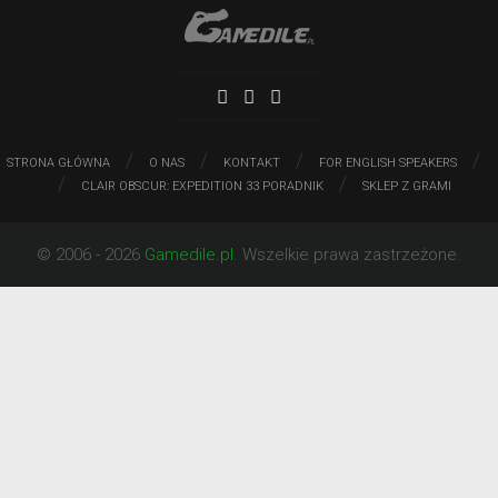
/
/
/
/
STRONA GŁÓWNA
O NAS
KONTAKT
FOR ENGLISH SPEAKERS
/
/
CLAIR OBSCUR: EXPEDITION 33 PORADNIK
SKLEP Z GRAMI
© 2006 - 2026
Gamedile.pl
. Wszelkie prawa zastrzeżone.