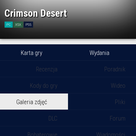
Crimson Desert
PC
XSX
PS5
Karta gry
Wydania
Recenzja
Poradnik
Kody do gry
Wideo
Galeria zdjęć
Pliki
DLC
Forum
Bohaterowie
Wiadomości