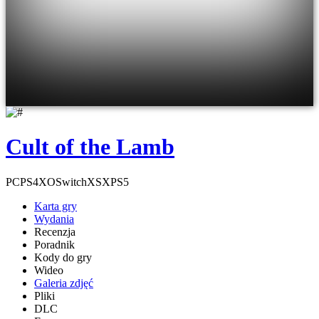
Cult of the Lamb
PC
PS4
XO
Switch
XSX
PS5
Karta gry
Wydania
Recenzja
Poradnik
Kody do gry
Wideo
Galeria zdjęć
Pliki
DLC