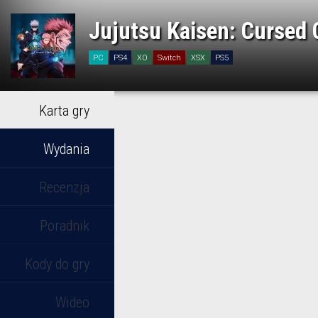
Jujutsu Kaisen: Cursed 
PC
PS4
XO
Switch
XSX
PS5
Karta gry
Wydania
Recenzja
Poradnik
Kody do gry
Wideo