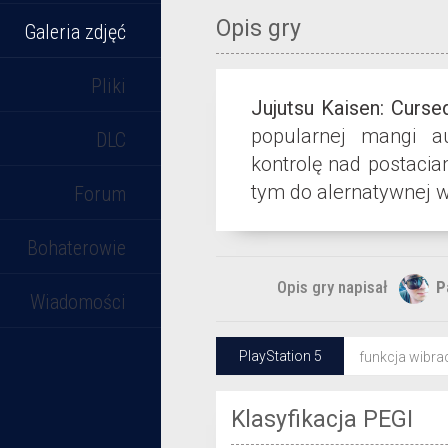
Opis gry
Galeria zdjęć
Pliki
Jujutsu Kaisen: Curse
popularnej mangi a
DLC
kontrolę nad postaci
tym do alernatywnej we
Forum
Bohaterowie
Opis gry napisał
P
Wiadomości
PlayStation 5
funkcja wibra
Klasyfikacja PEGI