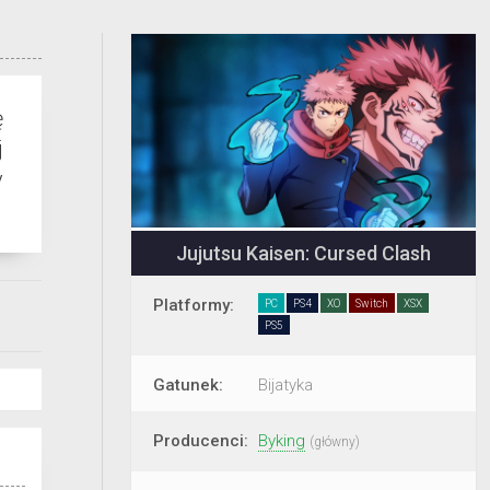
ę
j
y
Jujutsu Kaisen: Cursed Clash
Platformy:
PC
PS4
XO
Switch
XSX
PS5
Gatunek:
Bijatyka
Producenci:
Byking
(główny)