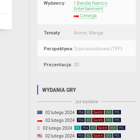
Wydawcy:
Bandai Namco
Entertainment
Cenega
Tematy
Anime, Manga
Perspektywa:
Trzecioosobowa (TPP)
Prezentacja:
3D
WYDANIA GRY
już wydane
02 lutego 2024
PS4
XO
Switch
XSX
PS5
02 lutego 2024
PS4
XO
Switch
XSX
PS5
02 lutego 2024
PC
PS4
XO
Switch
XSX
PS5
02 lutego 2024
PS4
XO
Switch
XSX
PS5