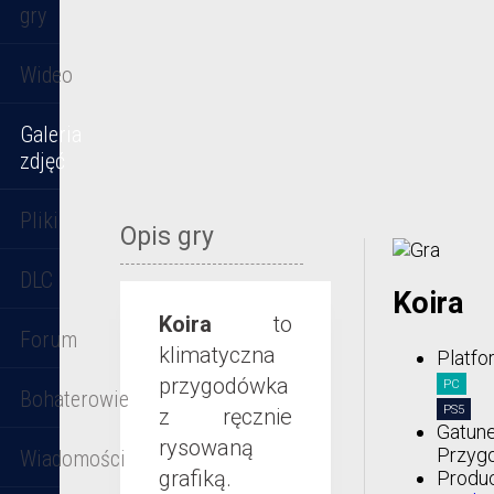
gry
Wideo
Galeria
zdjęć
Pliki
Opis gry
DLC
Koira
Koira
to
Forum
klimatyczna
Platfo
przygodówka
PC
Bohaterowie
PS5
z ręcznie
Gatune
rysowaną
Przyg
Wiadomości
grafiką.
Produc