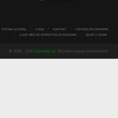
/
/
/
/
STRONA GŁÓWNA
O NAS
KONTAKT
FOR ENGLISH SPEAKERS
/
/
CLAIR OBSCUR: EXPEDITION 33 PORADNIK
SKLEP Z GRAMI
© 2006 - 2026
Gamedile.pl
. Wszelkie prawa zastrzeżone.