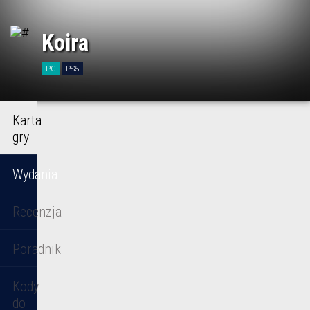
Koira
PC
PS5
Karta
gry
Wydania
Recenzja
Poradnik
Kody
do