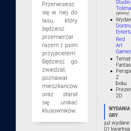
Studio
Przeniesiesz
Tolima
się w niej do
(główny)
Wydaw
lasu, który
Dontn
będziesz
Entert
przemierzał
Red
razem z psim
Art
Game
przyjacielem.
Temat
Będziesz go
Fantas
zwiedzał,
Persp
Z
poznawał
boku
mieszkańców
Prezen
oraz starał
2D
się unikać
WYDANIA
kłusowników.
GRY
już wydane
01 kwietnia