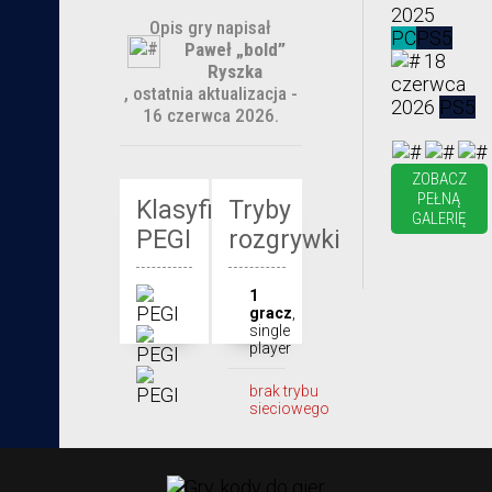
2025
Opis gry napisał
PC
PS5
Paweł „bold”
18
Ryszka
czerwca
, ostatnia aktualizacja -
2026
PS5
16 czerwca 2026.
ZOBACZ
PEŁNĄ
Klasyfikacja
Tryby
GALERIĘ
PEGI
rozgrywki
1
gracz
,
single
player
brak trybu
sieciowego