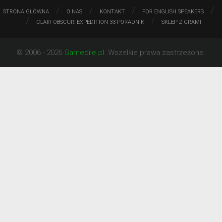
/
/
/
/
STRONA GŁÓWNA
O NAS
KONTAKT
FOR ENGLISH SPEAKERS
/
/
CLAIR OBSCUR: EXPEDITION 33 PORADNIK
SKLEP Z GRAMI
© 2006 - 2026
Gamedile.pl
. Wszelkie prawa zastrzeżone.