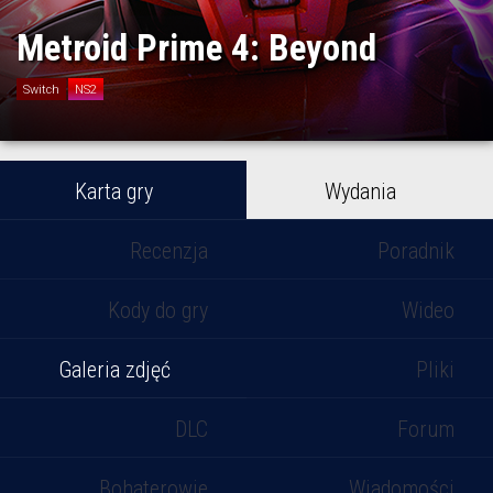
Metroid Prime 4: Beyond
Switch
NS2
Karta gry
Wydania
Recenzja
Poradnik
Kody do gry
Wideo
Galeria zdjęć
Pliki
DLC
Forum
Bohaterowie
Wiadomości