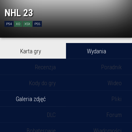
NHL 23
PS4
XO
XSX
PS5
Karta gry
Wydania
Recenzja
Poradnik
Kody do gry
Wideo
Galeria zdjęć
Pliki
DLC
Forum
Bohaterowie
Wiadomości