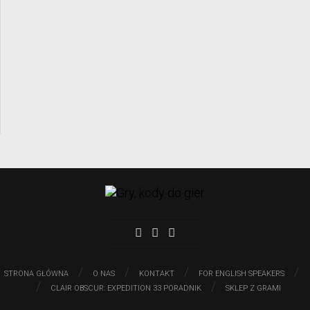
/
/
/
/
STRONA GŁÓWNA
O NAS
KONTAKT
FOR ENGLISH SPEAKERS
/
/
CLAIR OBSCUR: EXPEDITION 33 PORADNIK
SKLEP Z GRAMI