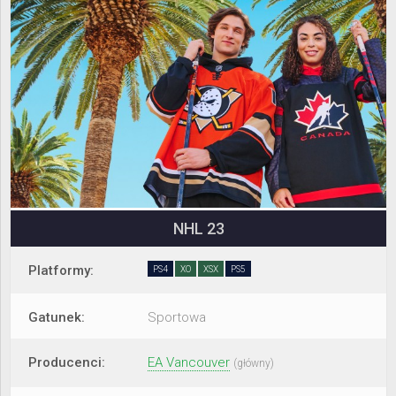
NHL 23
Platformy:
PS4
XO
XSX
PS5
Gatunek:
Sportowa
Producenci:
EA Vancouver
(główny)