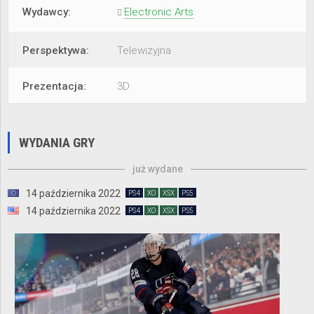
Wydawcy:
Electronic Arts
Perspektywa:
Telewizyjna
Prezentacja:
3D
WYDANIA GRY
już wydane
14 października 2022
PS4
XO
XSX
PS5
14 października 2022
PS4
XO
XSX
PS5