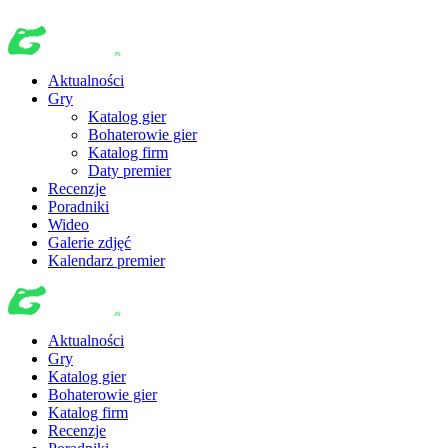
Aktualności
Gry
Katalog gier
Bohaterowie gier
Katalog firm
Daty premier
Recenzje
Poradniki
Wideo
Galerie zdjęć
Kalendarz premier
Aktualności
Gry
Katalog gier
Bohaterowie gier
Katalog firm
Recenzje