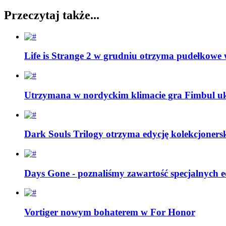
Przeczytaj także...
Life is Strange 2 w grudniu otrzyma pudełkowe
Utrzymana w nordyckim klimacie gra Fimbul uk
Dark Souls Trilogy otrzyma edycję kolekcjoners
Days Gone - poznaliśmy zawartość specjalnych e
Vortiger nowym bohaterem w For Honor