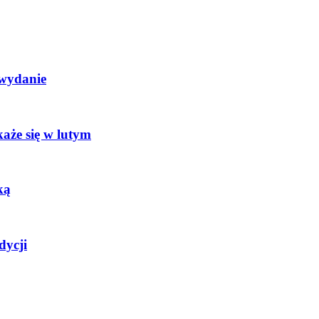
 wydanie
aże się w lutym
ką
dycji