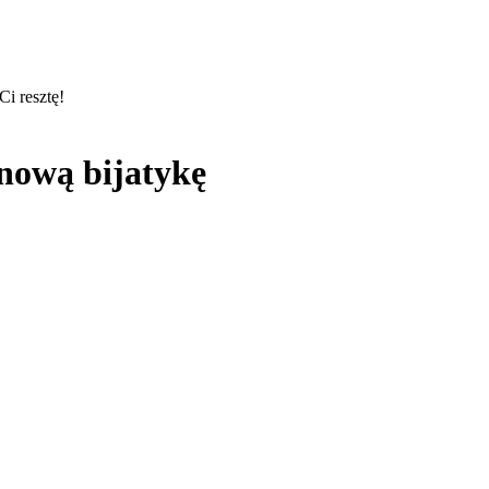
i resztę!
nową bijatykę