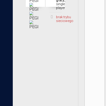
gracz
,
single
player
brak trybu
sieciowego