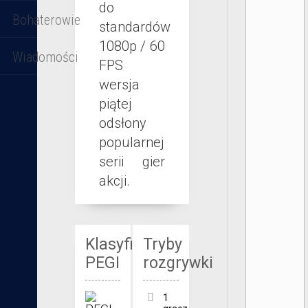
do
Bohaterowie
standardów
1080p / 60
Wiadomości
FPS
wersja
piątej
odsłony
popularnej
serii gier
akcji.
Klasyfikacja
Tryby
PEGI
rozgrywki
1