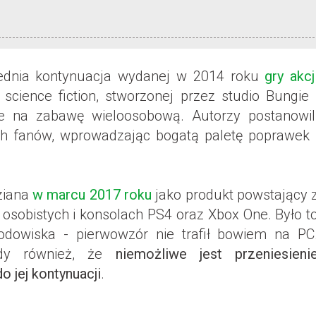
ednia kontynuacja wydanej w 2014 roku
gry akcj
science fiction, stworzonej przez studio Bungie 
ie na zabawę wieloosobową. Autorzy postanowil
ch fanów, wprowadzając bogatą paletę poprawek 
ziana
w marcu 2017 roku
jako produkt powstający 
osobistych i konsolach PS4 oraz Xbox One. Było t
odowiska - pierwowzór nie trafił bowiem na PC
edy również, że
niemożliwe jest przeniesieni
o jej kontynuacji
.