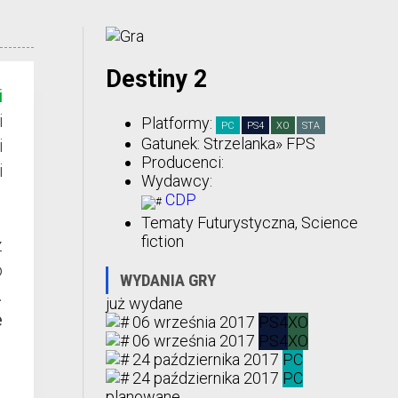
Destiny 2
i
i
Platformy:
PC
PS4
XO
STA
Gatunek:
Strzelanka
» FPS
i
Producenci:
i
Wydawcy:
CDP
Tematy
Futurystyczna, Science
fiction
z
o
WYDANIA GRY
.
już wydane
e
06 września 2017
PS4
XO
06 września 2017
PS4
XO
24 października 2017
PC
24 października 2017
PC
planowane