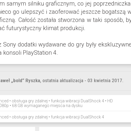
m samym silniku graficznym, co jej poprzedniczka
 nieco go ulepszyć i zaoferować jeszcze bogatszą 
iczną. Całość została stworzona w taki sposób, b
ć futurystyczny klimat produkcji.
z Sony dodatki wydawane do gry były ekskluzywn
a konsoli PlayStation 4.
aweł „bold” Ryszka
, ostatnia aktualizacja - 03 kwietnia 2017.
nced
•
obsługa gry zdalnej
•
funkcja wibracji DualShock 4
• HD
080p • 68 GB wymaganego miejsca na dysku
nced
•
obsługa gry zdalnej
•
funkcja wibracji DualShock 4