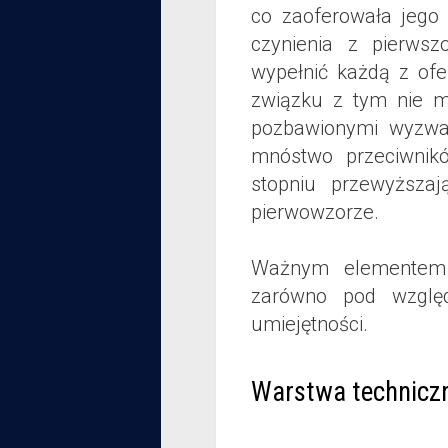
co zaoferowała jego
czynienia z pierwsz
wypełnić każdą z ofe
związku z tym nie m
pozbawionymi wyzwa
mnóstwo przeciwnik
stopniu przewyższa
pierwowzorze.
Ważnym elementem z
zarówno pod względ
umiejętności.
Warstwa technicz