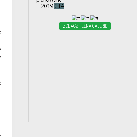
2019
STA
.
ZOBACZ PEŁNĄ GALERIĘ
e
u
o
w
.
j
ć
,