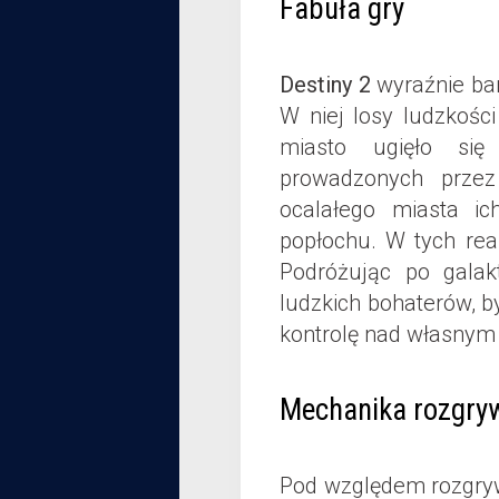
Fabuła gry
Destiny 2
wyraźnie bar
W niej losy ludzkości
miasto ugięło się
prowadzonych przez
ocalałego miasta i
popłochu. W tych rea
Podróżując po galak
ludzkich bohaterów, b
kontrolę nad własny
Mechanika rozgry
Pod względem rozgry