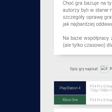
Choć gra bazuje na ty
autorzy byli w stanie
szczegóły oprawę graf
jak najbardziej oddawa
Na bazie współpracy 
(ale tylko czasowo) dl
Opis gry napisał
P
PS4 Pro Enha
PlayStation 4
720p/1080i/1
Xbox One
PS4 Pro Enha