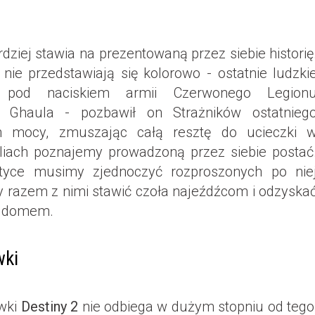
dziej stawia na prezentowaną przez siebie historię
 nie przedstawiają się kolorowo - ostatnie ludzki
 pod naciskiem armii Czerwonego Legion
 Ghaula - pozbawił on Strażników ostatnieg
ch mocy, zmuszając całą resztę do ucieczki 
liach poznajemy prowadzoną przez siebie postać
tyce musimy zjednoczyć rozproszonych po nie
y razem z nimi stawić czoła najeźdźcom i odzyska
m domem.
wki
wki
Destiny 2
nie odbiega w dużym stopniu od tego