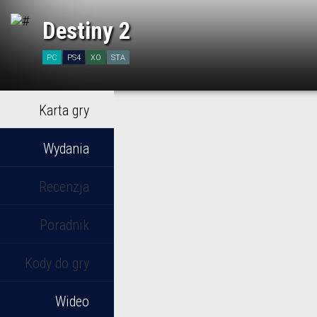
Destiny 2
PC
PS4
XO
STA
Karta gry
Wydania
Recenzja
Poradnik
Kody do gry
Wideo