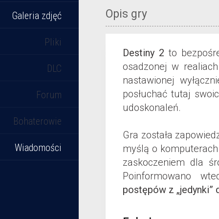
Opis gry
Galeria zdjęć
Pliki
Destiny 2
to bezpośr
osadzonej w realiach 
DLC
nastawionej wyłączn
posłuchać tutaj swoi
Forum
udoskonaleń.
Bohaterowie
Gra została zapowied
Wiadomości
myślą o komputerach 
zaskoczeniem dla śr
Poinformowano wt
postępów z „jedynki” d