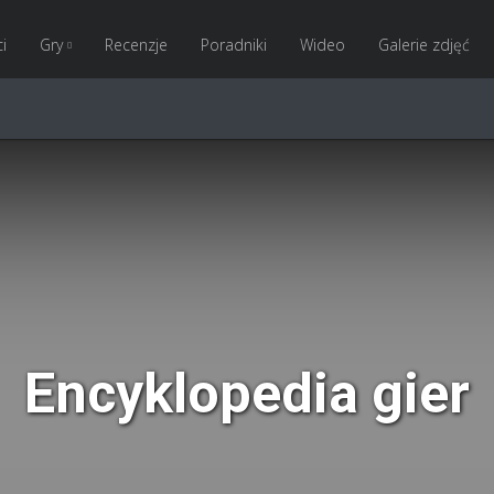
i
Gry
Recenzje
Poradniki
Wideo
Galerie zdjęć
Encyklopedia gier