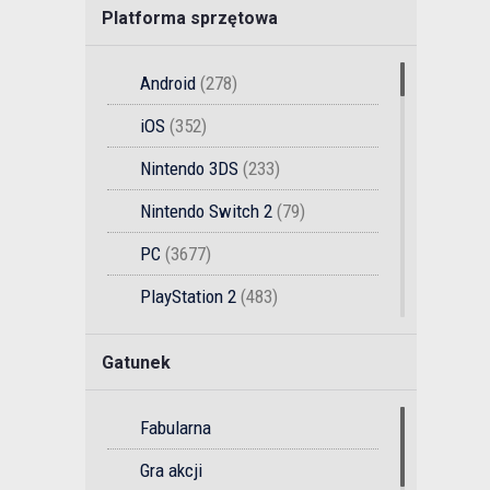
Platforma sprzętowa
Android
(278)
iOS
(352)
Nintendo 3DS
(233)
Nintendo Switch 2
(79)
PC
(3677)
PlayStation 2
(483)
PlayStation 3
(1333)
Gatunek
PlayStation 4
(2108)
PlayStation 5
(910)
Fabularna
PlayStation Vita
(335)
Gra akcji