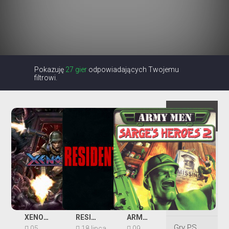
Pokazuję
27 gier
odpowiadających Twojemu
filtrowi.
Wszystkie
gry
Gry na
dwóch
Gry dla
dzieci
Gry Kinect
XENO CRISIS
RESIDENT EVIL 2 (1998)
ARMY MEN: SARGE'S HEROES 2
Gry PS
05
18 lipca
09