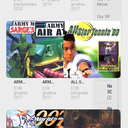
Move
października
2019
grudnia
2025
2017
Gry VR
Platforma
sprzętowa
Android
(278)
iOS
(352)
ARMY MEN: SARGE'S HEROES
ARMY MEN: AIR ATTACK
ALL STAR TENNIS '99
Nintendo
08
06
28
3DS
grudnia
grudnia
listopada
(233)
2017
2017
2017
Nintendo
Switch
2
Gatunek
(79)