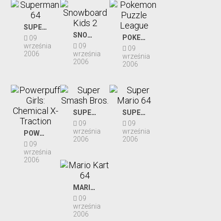
(798)
I
Amiga
Wojna
SUPERMAN 64
(3)
SNOWBOARD KIDS 2
Światowa
POKEMON PUZZLE LEAGUE
09
września
09
09
Atari
2006
września
II
września
ST
2006
2006
Wojna
(1)
Światowa
Automaty
Komiksow
(23)
SUPER SMASH BROS.
SUPER MARIO 64
Kryminaln
Commodor
09
09
64
września
września
Manga
POWERPUFF GIRLS: CHEMICAL X-TRACTION
(1)
2006
2006
09
września
Mitologia
Dreamcast
2006
chińska
(26)
Mitologia
Gameboy
MARIO KART 64
grecka
(187)
09
września
Mitologia
2006
GameBoy