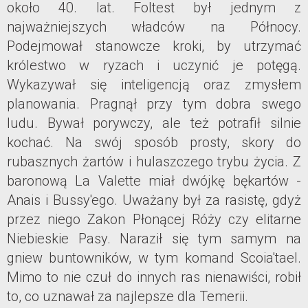
około 40. lat. Foltest był jednym z
najważniejszych władców na Północy.
Podejmował stanowcze kroki, by utrzymać
królestwo w ryzach i uczynić je potęgą.
Wykazywał się inteligencją oraz zmysłem
planowania. Pragnął przy tym dobra swego
ludu. Bywał porywczy, ale też potrafił silnie
kochać. Na swój sposób prosty, skory do
rubasznych żartów i hulaszczego trybu życia. Z
baronową La Valette miał dwójkę bękartów -
Anais i Bussy'ego. Uważany był za rasistę, gdyż
przez niego Zakon Płonącej Róży czy elitarne
Niebieskie Pasy. Naraził się tym samym na
gniew buntowników, w tym komand Scoia'tael.
Mimo to nie czuł do innych ras nienawiści, robił
to, co uznawał za najlepsze dla Temerii.