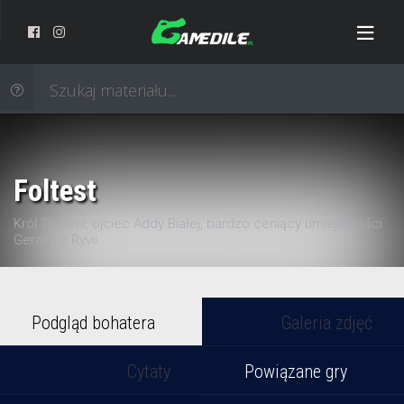
Foltest
Król Temerii, ojciec Addy Białej, bardzo ceniący umiejętności
Geralta z Ryvii.
Podgląd bohatera
Galeria zdjęć
Cytaty
Powiązane gry