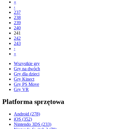
«
‹
237
238
239
240
241
242
243
›
»
Wszystkie gry
Gry na dwóch
Gry dla dzieci
Gry Kinect
Gry PS Move
Gry VR
Platforma sprzętowa
Android
(278)
iOS
(352)
Nintendo 3DS
(233)